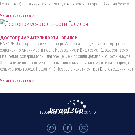
Господень»), протянувшаяся с запада на восток от города Акко на берегу
Читать полностью »
Достопримечательности Галилеи
НАЗАРЕТ Город в Галилее, на севере Израиля; священный город, третий для
христиан по значимости после Иерусалима и Вифлеема. Здесь, согласно
Евангелия, совершилось Благовещение и прошли детство и юность Иисуса
Христа (именно поэтому его называли «назаретянином» или ‏«а-ноцри», то
есть «житель города Нацрат»). В Назарете находится грот Благовещения, над
Читать полностью »
туры и экскурсии по Израилю