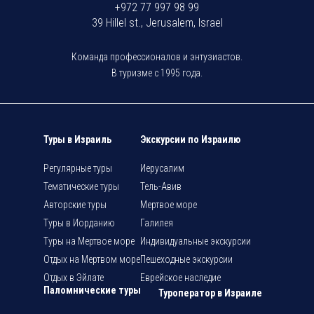
+972 77 997 98 99
39 Hillel st., Jerusalem, Israel
Команда профессионалов и энтузиастов.
В туризме с 1995 года.
Туры в Израиль
Экскурсии по Израилю
Регулярные туры
Иерусалим
Тематические туры
Тель-Авив
Авторские туры
Мертвое море
Туры в Иорданию
Галилея
Туры на Мертвое море
Индивидуальные экскурсии
Отдых на Мертвом море
Пешеходные экскурсии
Отдых в Эйлате
Еврейское наследие
Паломнические туры
Туроператор в Израиле