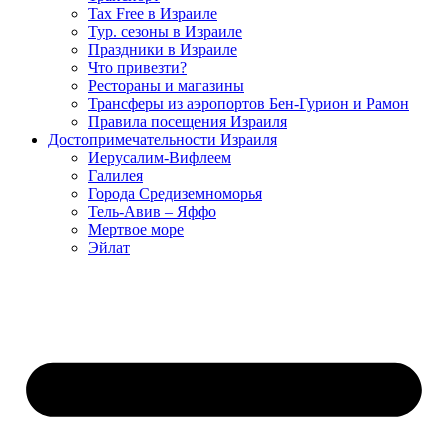
Tax Free в Израиле
Тур. сезоны в Израиле
Праздники в Израиле
Что привезти?
Рестораны и магазины
Трансферы из аэропортов Бен-Гурион и Рамон
Правила посещения Израиля
Достопримечательности Израиля
Иерусалим-Вифлеем
Галилея
Города Средиземноморья
Тель-Авив – Яффо
Мертвое море
Эйлат