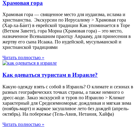
Храмовая гора
Храмовая гора — священное место для иудаизма, ислама и
христианства. Экскурсии по Иерусалиму > Храмовая гора
(Хар-ха-Ба́ит) в еврейской традиции Как упоминается в Торе
(Ветхом Завете), гора Мориа (Храмовая гора) – это место,
назначенное Всевышним праотцу Аврааму, для принесения в
жертву его сына Исаака. По иудейской, мусульманской и
христианской традициями
Читать полностью »
Как одеваться туристам в Израиле?
Какую одежду взять с собой в Израиль? О климате и сезонах в
разных географических точках страны, а также немного о
дресс-коде. Заказ экскурсий и туров по Израилю > Климат
характерный для Средиземноморья: дождливая и мягкая зима
(ноябрь-март) и жаркое засушливое лето без дождей (апрель-
октябрь). На побережье (Тель-Авив, Нетания, Хайфа)
Читать полностью »