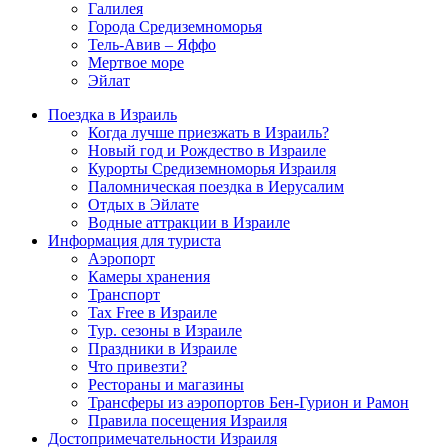
Галилея
Города Средиземноморья
Тель-Авив – Яффо
Мертвое море
Эйлат
Поездка в Израиль
Когда лучше приезжать в Израиль?
Новый год и Рождество в Израиле
Курорты Средиземноморья Израиля
Паломническая поездка в Иерусалим
Отдых в Эйлате
Водные аттракции в Израиле
Информация для туриста
Аэропорт
Камеры хранения
Транспорт
Tax Free в Израиле
Тур. сезоны в Израиле
Праздники в Израиле
Что привезти?
Рестораны и магазины
Трансферы из аэропортов Бен-Гурион и Рамон
Правила посещения Израиля
Достопримечательности Израиля