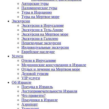
Авторские туры
Паломнические туры
Туры в Иорданию
Туры на Мертвое море
Экскурсии
Экскурсии в Иерусалиме
Экскурсии в Тель-Авиве
Экскурсия на Мертвое море
Экскурсии в Галилею
Пешеходные экскурсии
Индивидуальные экскурсии
Еврейское наследие
Услуги
Отели в Иерусалиме
Медицинские консультации в Израиле
Отдых и лечение на Мертвом море
Деловой туризм
VIP услуги
Об Израиле
Поездка в Израиль
Достопримечательности Израиля
Что привезти?
Праздники в Израиле
Аэропорт
Транспорт