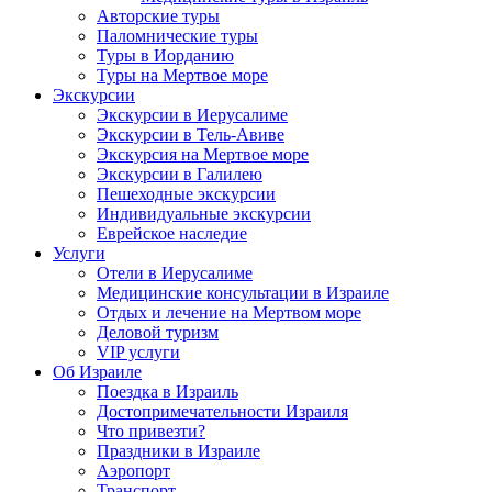
Авторские туры
Паломнические туры
Туры в Иорданию
Туры на Мертвое море
Экскурсии
Экскурсии в Иерусалиме
Экскурсии в Тель-Авиве
Экскурсия на Мертвое море
Экскурсии в Галилею
Пешеходные экскурсии
Индивидуальные экскурсии
Еврейское наследие
Услуги
Отели в Иерусалиме
Медицинские консультации в Израиле
Отдых и лечение на Мертвом море
Деловой туризм
VIP услуги
Об Израиле
Поездка в Израиль
Достопримечательности Израиля
Что привезти?
Праздники в Израиле
Аэропорт
Транспорт