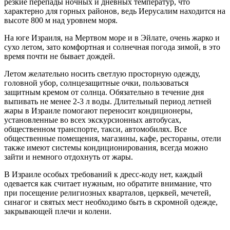
резкие перепады ночных и дневных температур, что
характерно для горных районов, ведь Иерусалим находится на
высоте 800 м над уровнем моря.
На юге Израиля, на Мертвом море и в Эйлате, очень жарко и
сухо летом, зато комфортная и солнечная погода зимой, в это
время почти не бывает дождей.
Летом желательно носить светлую просторную одежду,
головной убор, солнцезащитные очки, пользоваться
защитным кремом от солнца. Обязательно в течение дня
выпивать не менее 2-3 л воды. Длительный период летней
жары в Израиле помогают переносит кондиционеры,
установленные во всех экскурсионных автобусах,
общественном транспорте, такси, автомобилях. Все
общественные помещения, магазины, кафе, рестораны, отели
также имеют системы кондиционирования, всегда можно
зайти и немного отдохнуть от жары.
В Израиле особых требований к дресс-коду нет, каждый
одевается как считает нужным, но обратите внимание, что
при посещение религиозных кварталов, церквей, мечетей,
синагог и святых мест необходимо быть в скромной одежде,
закрывающей плечи и колени.