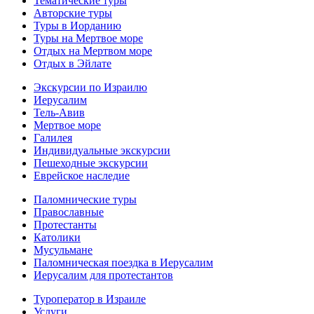
Тематические туры
Авторские туры
Туры в Иорданию
Туры на Мертвое море
Отдых на Мертвом море
Отдых в Эйлате
Экскурсии по Израилю
Иерусалим
Тель-Авив
Мертвое море
Галилея
Индивидуальные экскурсии
Пешеходные экскурсии
Еврейское наследие
Паломнические туры
Православные
Протестанты
Католики
Мусульмане
Паломническая поездка в Иерусалим
Иерусалим для протестантов
Туроператор в Израиле
Услуги