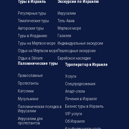
Туры в Израиль
Экскурсии по Израилю
Регулярные туры
Иерусалим
Тематические туры
Тель-Авив
Авторские туры
Мертвое море
Туры в Иорданию
Галилея
Туры на Мертвое море
Индивидуальные экскурсии
Отдых на Мертвом море
Пешеходные экскурсии
Отдых в Эйлате
Еврейское наследие
Паломнические туры
Туроператор в Израиле
Православные
Услуги
Протестанты
Спецпредложения
Католики
Апарт-отели
Мусульмане
Лечения в Израиле
Бизнес туры в Израиль
Паломническая поездка в
Иерусалим
VIP услуги
Иерусалим для
Об Израиле
протестантов
Конфиденциальность