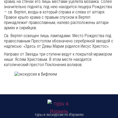
храма; на стенах его лишь местами уцелела мозаика. Солея
значительно поднята; под нею находится пещера Рождества
— св. Вертеп, входы в который справа и слева от алтаря.
Правое крыло храма с правым спуском в Вертеп
принадлежит православным; налево расположены алтари
армян и сирийцев.
Св. Вертеп освещен лишь лампадами. Место Рождества под
православным Престолом обозначено серебряной звездой с
надписью: «Здесь от Девы Марии родился Иисус Христос».
Направо от Звезды три ступени ведут к покрытой мрамором
нише: Яслям Христовым. В этом месте находится
католический престол Поклонения волхвов.
туры и экскурсии по Израилю