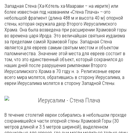
Западная Стена (Ха-Ко́тель ха-Маарави – на иврите) или
более известная под названием «Стена Плача» –-это
небольшой фрагмент (длина 488 м и высота 40 м) опорной
стены, которая окружала двор Второго Иерусалимского
Храма. Она была возведена при расширении Храмовой горы
во времена царя Ирода. Это величайшая святыня иудаизма
за пределами самой Храмовой Горы. Западная Стена
является для евреев самым святым местом и объектом
паломничества. Значение этой места для евреев состоит в
том, что это единственный объект, который сохранился до
наших дней после разрушения римлянами Второго
Иерусалимского Храма в 70 году н. э. Религиозные евреи
всего мира молятся, обратившись в сторону Иерусалима, а
евреи Иерусалима молятся в сторону Западной Стены.
В течение столетий евреи собирались в небольшом проходе
сохранившейся части опорной стены Храмовой Горы (30
метров длиной и 3.5 метров шириной), выделенном
специально для евреев, где они могли молиться только один