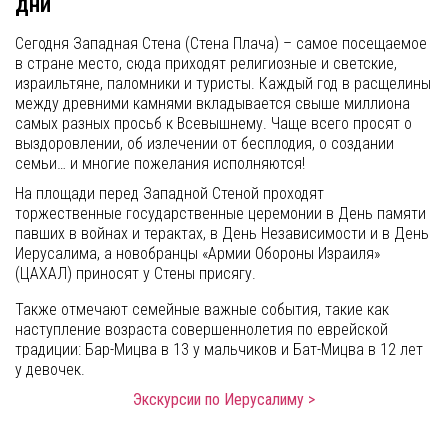
дни
Сегодня Западная Стена (Стена Плача) – самое посещаемое
в стране место, сюда приходят религиозные и светские,
израильтяне, паломники и туристы. Каждый год в расщелины
между древними камнями вкладывается свыше миллиона
самых разных просьб к Всевышнему. Чаще всего просят о
выздоровлении, об излечении от бесплодия, о создании
семьи… и многие пожелания исполняются!
На площади перед Западной Стеной проходят
торжественные государственные церемонии в День памяти
павших в войнах и терактах, в День Независимости и в День
Иерусалима, а новобранцы «Армии Обороны Израиля»
(ЦАХАЛ) приносят у Стены присягу.
Также отмечают семейные важные события, такие как
наступление возраста совершеннолетия по еврейской
традиции: Бар-Мицва в 13 у мальчиков и Бат-Мицва в 12 лет
у девочек.
Экскурсии по Иерусалиму >