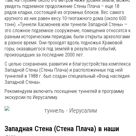
Там, на глубине около 6-8 метров ниже уровня земли, можно
увидеть подземное продолжение Стены Плача – еще 18
рядов кладки, состоящей из огромных блоков. Вес самого
крупного из них равен весу 10-тиэтажного дома (около 600
тонн). «Туннели Хасмонеев или туннели Западной Стены» —
это сложное подземное сооружение, помещения относятся к
разным историческим периодам, были открыты археологами
в разное время. Они проходят вдоль подножья Храмовой
горы, оказавшегося под землёй в результате событий,
произошедших за последние 2000 лет.
С целью сохранения, развития и благоустройства комплекса
Западной Стены (Стены Плача) и расположенных под ней
туннелей в 1988 г. был создан специальный «Фонд наследия
Западной Стены».
Рекомендуем включить посещение туннелей в программу
экскурсии по Иерусалиму.
Западная Стена (Стена Плача) в наши