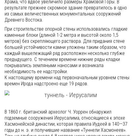
Храма, что вдвое увеличило размеры Храмовой Горы. В
результате прежнее скромное здание превратилось в одно
из самых величественных монументальных сооружений
Древнего Востока.
При строительстве опорной стены использовались гладкие
каменные блоки (длиной 1-2 метра и высотой около 1,5
метров) без скрепляющего раствора. Для придания стене
большей устойчивости камни уложены таким образом, что
каждый вышележащий ряд расположен несколько глубже
предыдущего. С течением времени нижние ряды кладки
покрывались земляными наносами и возникала
необходимость ее надстройки.
К настоящему времени над первоначальным уровнем стены
времен Ирода надстроено еще 19 рядов.
В 1860 г. британский археолог Ч. Уоррен обнаружил
подземные сооружения Иерусалима, относящиеся к эпохе
Хасмонейской династии, которая правила Иудеей в 140—37
годы до н. э. и получившие название «Туннели Хасмонеев».